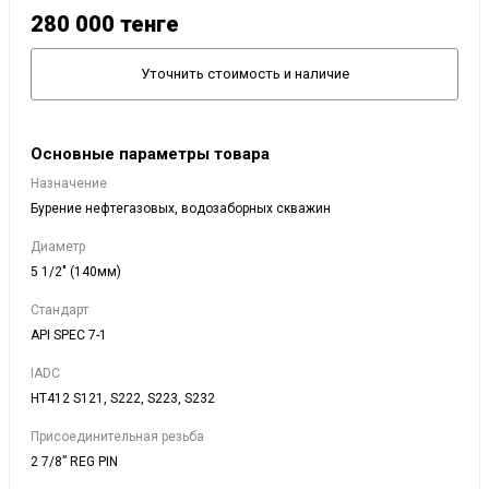
280 000
тенге
Уточнить стоимость и наличие
Основные параметры товара
Назначение
Бурение нефтегазовых, водозаборных скважин
Диаметр
5 1/2" (140мм)
Стандарт
API SPEC 7-1
IADC
HT412 S121, S222, S223, S232
Присоединительная резьба
2 7/8” REG PIN